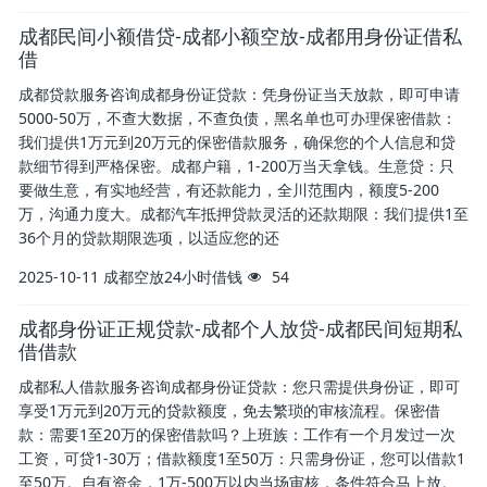
成都民间小额借贷-成都小额空放-成都用身份证借私
借
成都贷款服务咨询成都身份证贷款：凭身份证当天放款，即可申请
5000-50万，不查大数据，不查负债，黑名单也可办理保密借款：
我们提供1万元到20万元的保密借款服务，确保您的个人信息和贷
款细节得到严格保密。成都户籍，1-200万当天拿钱。生意贷：只
要做生意，有实地经营，有还款能力，全川范围内，额度5-200
万，沟通力度大。成都汽车抵押贷款灵活的还款期限：我们提供1至
36个月的贷款期限选项，以适应您的还
2025-10-11
成都空放24小时借钱
54
成都身份证正规贷款-成都个人放贷-成都民间短期私
借借款
成都私人借款服务咨询成都身份证贷款：您只需提供身份证，即可
享受1万元到20万元的贷款额度，免去繁琐的审核流程。保密借
款：需要1至20万的保密借款吗？上班族：工作有一个月发过一次
工资，可贷1-30万；借款额度1至50万：只需身份证，您可以借款1
至50万。自有资金，1万-500万以内当场审核，条件符合马上放。