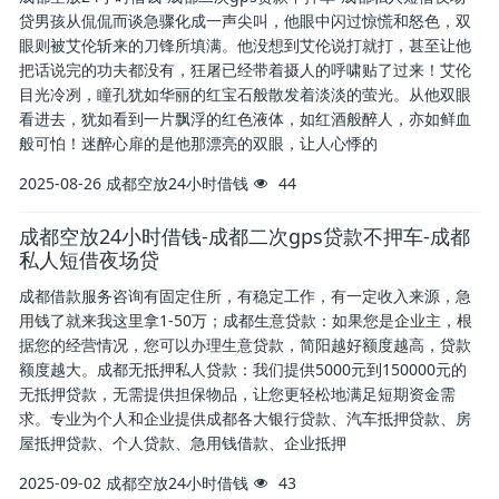
贷男孩从侃侃而谈急骤化成一声尖叫，他眼中闪过惊慌和怒色，双
眼则被艾伦斩来的刀锋所填满。他没想到艾伦说打就打，甚至让他
把话说完的功夫都没有，狂屠已经带着摄人的呼啸贴了过来！艾伦
目光冷冽，瞳孔犹如华丽的红宝石般散发着淡淡的萤光。从他双眼
看进去，犹如看到一片飘浮的红色液体，如红酒般醉人，亦如鲜血
般可怕！迷醉心扉的是他那漂亮的双眼，让人心悸的
2025-08-26
成都空放24小时借钱
44
成都空放24小时借钱-成都二次gps贷款不押车-成都
私人短借夜场贷
成都借款服务咨询有固定住所，有稳定工作，有一定收入来源，急
用钱了就来我这里拿1-50万；成都生意贷款：如果您是企业主，根
据您的经营情况，您可以办理生意贷款，简阳越好额度越高，贷款
额度越大。成都无抵押私人贷款：我们提供5000元到150000元的
无抵押贷款，无需提供担保物品，让您更轻松地满足短期资金需
求。专业为个人和企业提供成都各大银行贷款、汽车抵押贷款、房
屋抵押贷款、个人贷款、急用钱借款、企业抵押
2025-09-02
成都空放24小时借钱
43