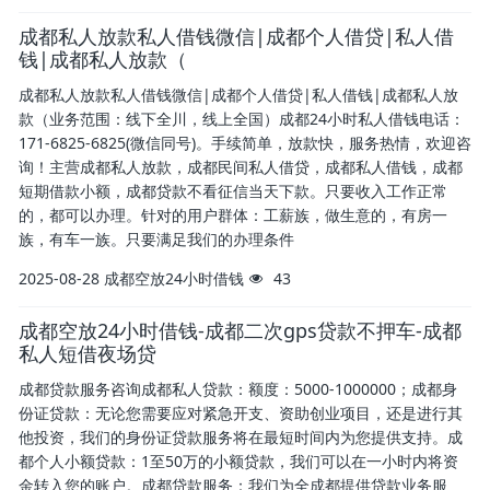
成都私人放款私人借钱微信|成都个人借贷|私人借
钱|成都私人放款（
成都私人放款私人借钱微信|成都个人借贷|私人借钱|成都私人放
款（业务范围：线下全川，线上全国）成都24小时私人借钱电话：
171-6825-6825(微信同号)。手续简单，放款快，服务热情，欢迎咨
询！主营成都私人放款，成都民间私人借贷，成都私人借钱，成都
短期借款小额，成都贷款不看征信当天下款。只要收入工作正常
的，都可以办理。针对的用户群体：工薪族，做生意的，有房一
族，有车一族。只要满足我们的办理条件
2025-08-28
成都空放24小时借钱
43
成都空放24小时借钱-成都二次gps贷款不押车-成都
私人短借夜场贷
成都贷款服务咨询成都私人贷款：额度：5000-1000000；成都身
份证贷款：无论您需要应对紧急开支、资助创业项目，还是进行其
他投资，我们的身份证贷款服务将在最短时间内为您提供支持。成
都个人小额贷款：1至50万的小额贷款，我们可以在一小时内将资
金转入您的账户。成都贷款服务：我们为全成都提供贷款业务服