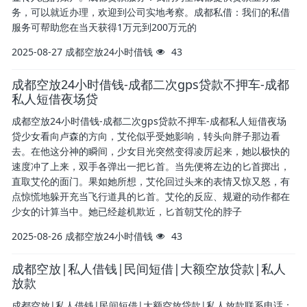
务，可以就近办理，欢迎到公司实地考察。成都私借：我们的私借
服务可帮助您在当天获得1万元到200万元的
2025-08-27
成都空放24小时借钱
43
成都空放24小时借钱-成都二次gps贷款不押车-成都
私人短借夜场贷
成都空放24小时借钱-成都二次gps贷款不押车-成都私人短借夜场
贷少女看向卢森的方向，艾伦似乎受她影响，转头向胖子那边看
去。在他这分神的瞬间，少女目光突然变得凌厉起来，她以极快的
速度冲了上来，双手各弹出一把匕首。当先便将左边的匕首掷出，
直取艾伦的面门。果如她所想，艾伦回过头来的表情又惊又怒，有
点惊慌地躲开充当飞行道具的匕首。艾伦的反应、规避的动作都在
少女的计算当中。她已经趁机欺近，匕首朝艾伦的脖子
2025-08-26
成都空放24小时借钱
43
成都空放|私人借钱|民间短借|大额空放贷款|私人
放款
成都空放|私人借钱|民间短借|大额空放贷款|私人放款联系电话：