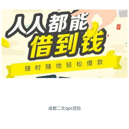
成都二次gps贷款