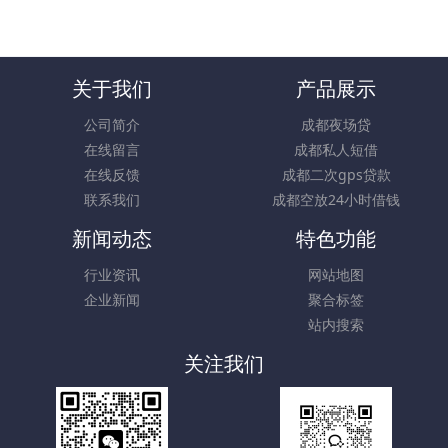
关于我们
产品展示
公司简介
成都夜场贷
在线留言
成都私人短借
在线反馈
成都二次gps贷款
联系我们
成都空放24小时借钱
新闻动态
特色功能
行业资讯
网站地图
企业新闻
聚合标签
站内搜索
关注我们