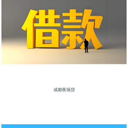
成都夜场贷