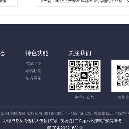
借贷
下一篇
:
成都空放借钱-成都民间小额借贷-成都二次
态
特色功能
关注我们
网站地图
聚合标签
站内搜索
关注公众号
添加
放24小时借钱 版权所有 2018-2025
17168256825
成都市锦江区锦东路
办理成都及周边私人借款|空放|夜场贷|二次gps不押车贷款等业务！
蜀ICP备20221681号