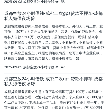
2025-09-08
成都空放24小时借钱
53
成都空放24小时借钱-成都二次gps贷款不押车-成都
私人短借夜场贷
成都贷款服务咨询只要是成都、成都本地人、外地人，有工作、就
可借1～50万；为客户提供更加灵活、高效、优质的贷款服务。成
都私人借款2-500万，收入稳定，居住稳定就行，现场打借条拿
钱！自有资金，手续简单，当天拿钱，不看征信，不看负债，不看
大数据，看人，额度1万~30万。贷款业务服务全成都，成都企业贷
款：如果您是企业主，根据您的纳税情况，您可以申请企业贷款，
纳税额度越高，贷款额度越大。成都小微贷款：如
2025-09-05
成都空放24小时借钱
47
成都空放24小时借钱-成都二次gps贷款不押车-成都
私人短借夜场贷
成都贷款服务咨询做生意：有正常经营即可贷2-100万，成都每个
地区都可就近办理，欢迎到公司实地考察。个人贷款10万-300万(3
个工作日下款)，本地上班一年以上，单位有购买社保且满一年，即
可申请10-30万额度。 社保贷；办理条件:自有资金，1万-500万以