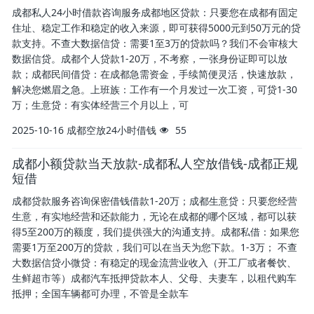
成都私人24小时借款咨询服务成都地区贷款：只要您在成都有固定
住址、稳定工作和稳定的收入来源，即可获得5000元到50万元的贷
款支持。不查大数据信贷：需要1至3万的贷款吗？我们不会审核大
数据信贷。成都个人贷款1-20万，不考察，一张身份证即可以放
款；成都民间借贷：在成都急需资金，手续简便灵活，快速放款，
解决您燃眉之急。上班族：工作有一个月发过一次工资，可贷1-30
万；生意贷：有实体经营三个月以上，可
2025-10-16
成都空放24小时借钱
55
成都小额贷款当天放款-成都私人空放借钱-成都正规
短借
成都贷款服务咨询保密借钱借款1-20万；成都生意贷：只要您经营
生意，有实地经营和还款能力，无论在成都的哪个区域，都可以获
得5至200万的额度，我们提供强大的沟通支持。成都私借：如果您
需要1万至200万的贷款，我们可以在当天为您下款。1-3万； 不查
大数据信贷小微贷：有稳定的现金流营业收入（开工厂或者餐饮、
生鲜超市等）成都汽车抵押贷款本人、父母、夫妻车，以租代购车
抵押；全国车辆都可办理，不管是全款车