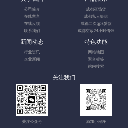
公司简介
成都夜场贷
在线留言
成都私人短借
在线反馈
成都二次gps贷款
联系我们
成都空放24小时借钱
新闻动态
特色功能
行业资讯
网站地图
企业新闻
聚合标签
站内搜索
关注我们
关注公众号
添加小程序