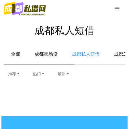
成都私人短借
全部
成都夜场贷
成都私人短借
成都二
推荐
热门
最新